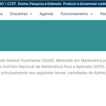
IO \ CCET
Ensino, Pesquisa e Extensão
Produzir e disseminar con
es
Discentes
Agenda
Funcionamento
Pe
de Federal Fluminense (2004), Mestrado em Matemática pel
 Instituto Nacional de Matemática Pura e Aplicada (2015)
principalmente nos seguintes temas: variedades de Kahler,