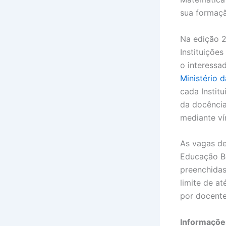
sua formaçã
Na edição 2
Instituiçõe
o interessa
Ministério 
cada Instit
da docência
mediante ví
As vagas de
Educação Bá
preenchidas
limite de a
por docente
Informaçõe