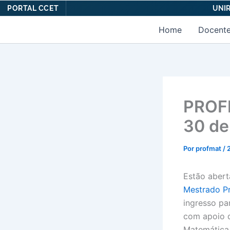
PORTAL CCET
UNIR
Ir
Home
Docent
para
o
conteúdo
PROFM
30 de
Por
profmat
/
Estão abert
Mestrado P
ingresso p
com apoio
Matemática