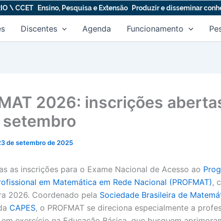
IO \ CCET
Ensino, Pesquisa e Extensão
Produzir e disseminar con
es
Discentes
Agenda
Funcionamento
Pe
AT 2026: inscrições abertas
 setembro
23 de setembro de 2025
as as inscrições para o Exame Nacional de Acesso ao
Prog
rofissional em Matemática em Rede Nacional (PROFMAT)
, 
ara 2026. Coordenado pela
Sociedade Brasileira de Matemá
 da
CAPES
, o PROFMAT se direciona especialmente a profe
 em exercício na Educação Básica, que busquem aprimor