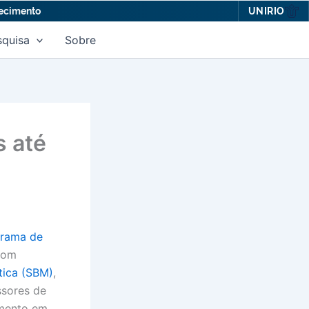
UNIRIO
hecimento
squisa
Sobre
 até
rama de
com
tica (SBM)
,
ssores de
amento em