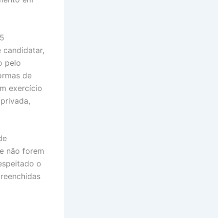
05
 candidatar,
o pelo
normas de
em exercício
privada,
de
ue não forem
espeitado o
preenchidas