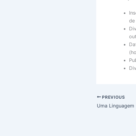
Ins
de
Div
ou
Da
(ho
Pu
Di
PREVIOUS