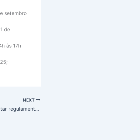
 de setembro
11 de
h às 17h
25;
NEXT
Edital complementar regulamenta o ingresso por cotas no Profmat-UNIRIO em 2026