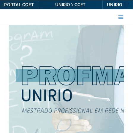
PORTAL CCET
UNIRIO
UNIRIO \ CCET
Ir
para
o
conteúdo