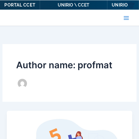
PORTAL CCET
UNIRIO
UNIRIO \ CCET
Ir
para
o
conteúdo
Author name: profmat